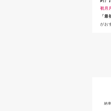
約）
初月
「最
がお
納