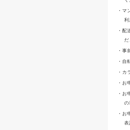
マ
利
配
だ
事
自
カ
お
お
の
お
表