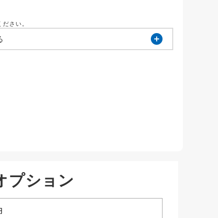
ください。
開く
る
オプション
円