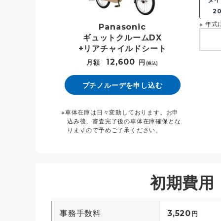
2
年式
Panasonic
ギュットクルームDX
+リアチャイルドシート
12,600
月額
円
(税込)
プチノルーデを申し込む
車体在庫は日々変動しております。お申
込み後、審査完了後の車体在庫確保とな
りますので予めご了承ください。
初期費用
事務手数料
3,520
円