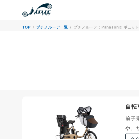
TOP
プチノルーデ一覧
プチノルーデ：Panasonic ギュ
自転
前子
や、
タイ