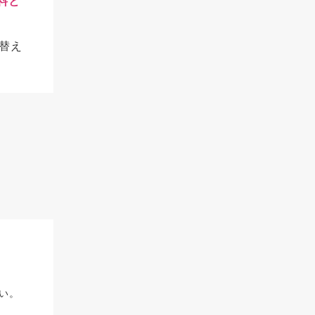
料と
替え
い。