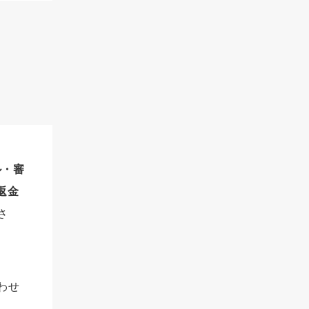
ル・審
返金
さ
わせ