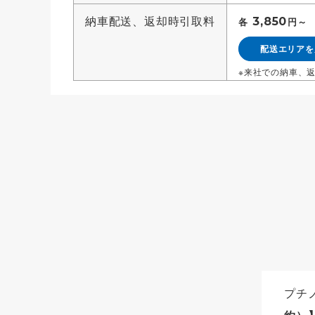
納車配送、返却時引取料
3,850
各
円～
配送エリアを
来社での納車、
プチ