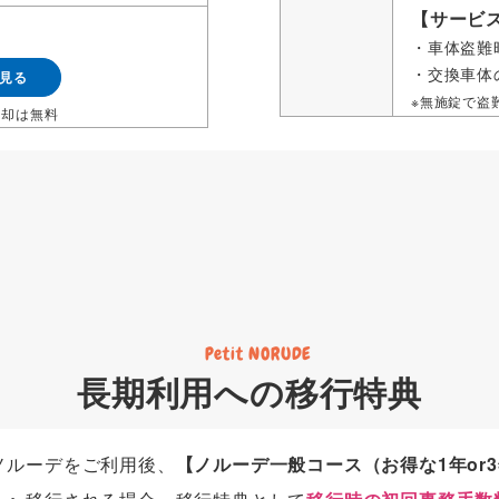
【サービ
車体盗難
交換車体
見る
無施錠で盗
返却は無料
Petit NORUDE
長期利用への移行特典
ノルーデをご利用後、
【ノルーデ一般コース（お得な1年or