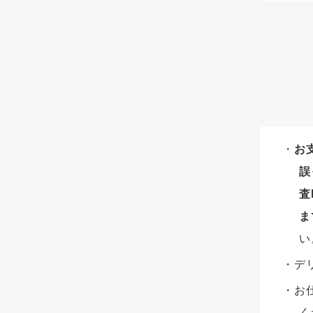
お
誤
査
ま
い
デ
お
く