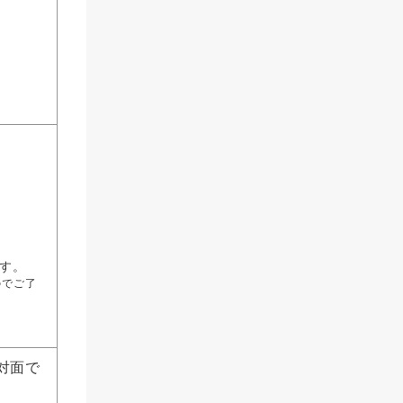
す。
のでご了
対面で