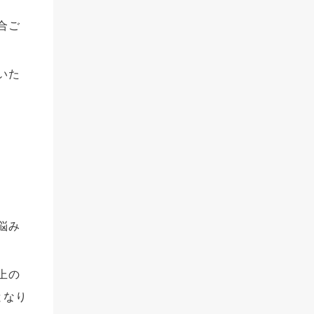
合ご
いた
悩み
上の
となり