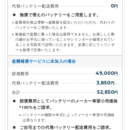
代替バッテリー配送費用
0
円
無償で替えのバッテリーをご用意します。
盗難発生後は警察へ盗難届を提出いただいたのち、代わりの
バッテリーをご用意いたします。
無施錠で盗難に遭った場合は適用できません。お渡しした数
の鍵がお手元に揃っていることやシリンダーが破壊されてい
ることを写真等で証明いただきます。必要に応じてシリンダ
ーも無償で交換いたします。
盗難補償サービスに未加入の場合
賠償費用
49,000
円
代替バッテリー配送費用
3,850
円
～
合計
52,850
円
賠償費用としてバッテリーのメーカー希望小売価格
※
100%をご請求。
バッテリーの種類や年式によってメーカー希望小売価格
は異なります。
ご自宅までの代替バッテリー配送費用をご請求。