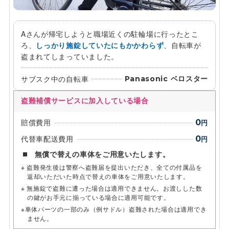
Aさんが帰宅しようと職場近くの駐輪場に行ったとこ
ろ、
しっかり施錠していたにもかかわらず
、自転車が
盗まれてしまっていました。
サブスク中の自転車
Panasonic ベロスター
盗難補償サービスに加入している場合
賠償費用
0
円
代替車配送費用
0
円
無償で替えの車体をご用意いたします。
盗難発生後は警察へ盗難届を提出いただき、全ての付属品を
返却いただいた時点で替えの車体をご用意いたします。
無施錠で盗難に遭った場合は適用できません。お渡しした数
の鍵がお手元に揃っている場合に適用可能です。
車体パーツの一部のみ（例サドル）盗難された場合は適用でき
ません。