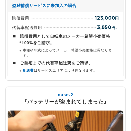
盗難補償サービスに未加入の場合
賠償費用
123,000
円
代替車配送費用
3,850
円
～
賠償費用として自転車のメーカー希望小売価格
※
100%をご請求。
車種や年式によってメーカー希望小売価格は異なりま
す。
ご自宅までの代替車配送費をご請求。
配送費
はサービスエリアにより異なります。
case.2
『バッテリーが盗まれてしまった』